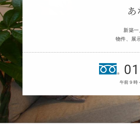
あ
新築一
物件、展
01
午前９時