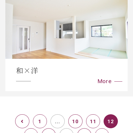
和×洋
1
...
10
11
12