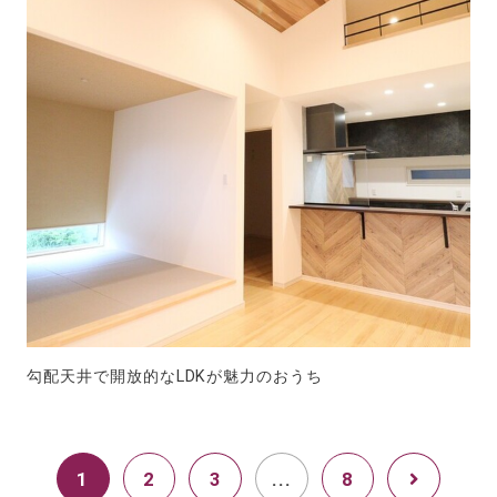
勾配天井で開放的なLDKが魅力のおうち
1
2
3
...
8