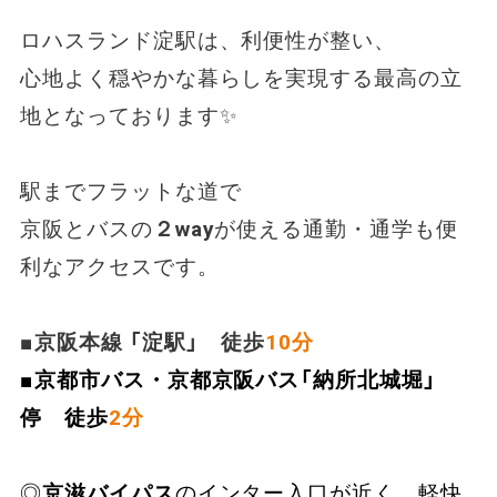
ロハスランド淀駅は、利便性が整い、
心地よく穏やかな暮らしを実現する最高の立
地となっております✨
駅までフラットな道で
京阪とバスの
２way
が使える通勤・通学も便
利なアクセスです。
■京阪本線 「淀駅」 徒歩
10分
■京都市バス・京都京阪バス「納所北城堀」
停 徒歩
2分
◎
京滋バイパス
のインター入口が近く、軽快