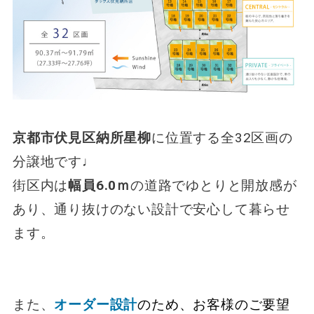
京都市伏見区納所星柳
に位置する
全32区画の
分譲地です♩
街区内は
幅員6.0ｍ
の道路でゆとりと開放感が
あり、通り抜けのない設計で安心して暮らせ
ます。
また、
オーダー設計
のため、
お客様のご要望