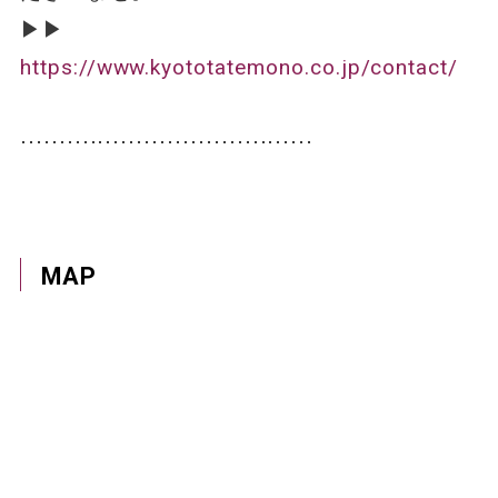
▶▶
https://www.kyototatemono.co.jp/contact/
⋅⋅⋅⋅⋅⋅⋅⋅⋅⋅⋅⋅⋅⋅⋅⋅⋅⋅⋅⋅⋅⋅⋅⋅⋅⋅⋅⋅⋅⋅⋅⋅⋅⋅⋅⋅⋅⋅
MAP