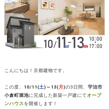
こんにちは！京都建物です。
この度、
10/11(
土
)～13(
月
)
の3日間、
宇治市
小倉町堀池
に完成した新築一戸建にて
オープ
ンハウス
を開催します！