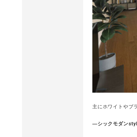
主にホワイトやブ
―シックモダンsty