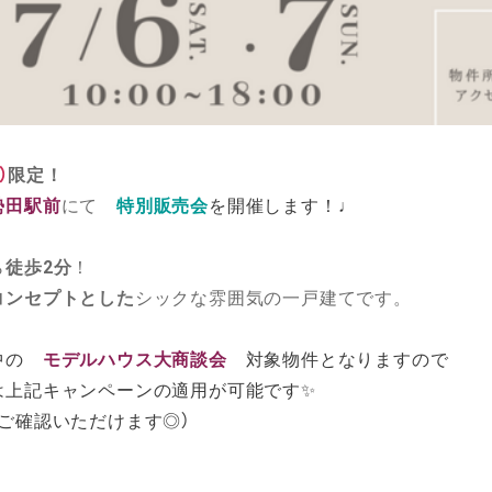
）
限定！
勢田駅前
にて
特別販売会
を開催します！♩
ら
徒歩2分
！
コンセプトとした
シックな雰囲気の一戸建てです。
催中の
モデルハウス大商談会
対象物件となりますので
は上記キャンペーンの適用が可能です✨
ご確認いただけます◎）