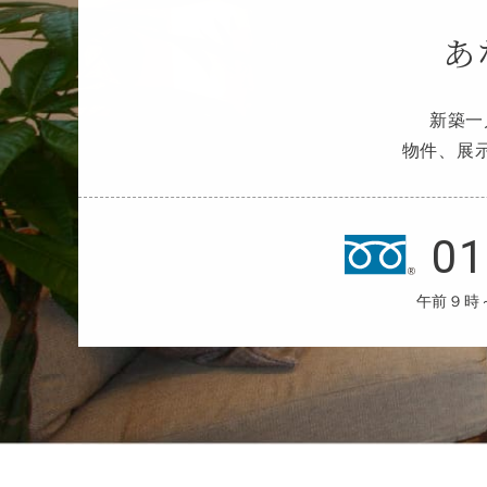
あ
新築一
物件、展
01
午前９時