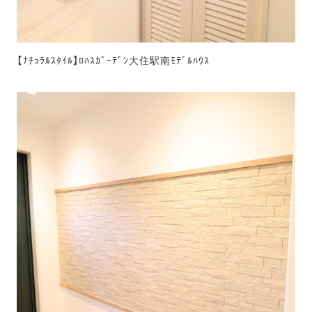
【ﾅﾁｭﾗﾙｽﾀｲﾙ】ﾛﾊｽｶﾞｰﾃﾞﾝ大住駅南ﾓﾃﾞﾙﾊｳｽ