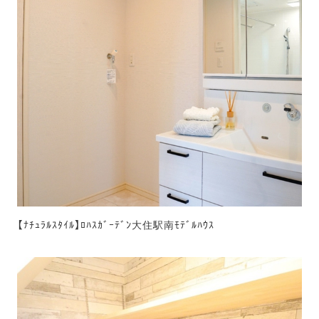
【ﾅﾁｭﾗﾙｽﾀｲﾙ】ﾛﾊｽｶﾞｰﾃﾞﾝ大住駅南ﾓﾃﾞﾙﾊｳｽ