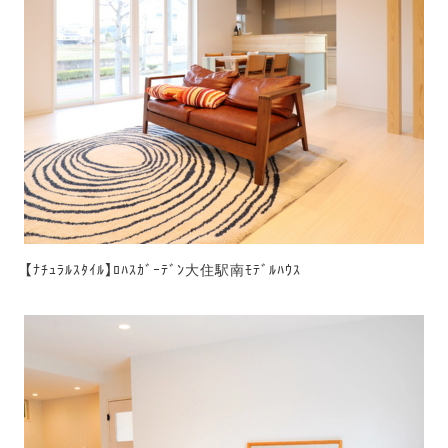
【ﾅﾁｭﾗﾙｽﾀｲﾙ】ﾛﾊｽｶﾞｰﾃﾞﾝ大住駅南ﾓﾃﾞﾙﾊｳｽ