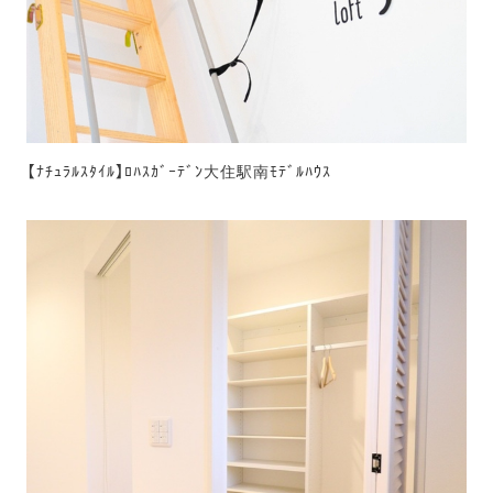
【ﾅﾁｭﾗﾙｽﾀｲﾙ】ﾛﾊｽｶﾞｰﾃﾞﾝ大住駅南ﾓﾃﾞﾙﾊｳｽ