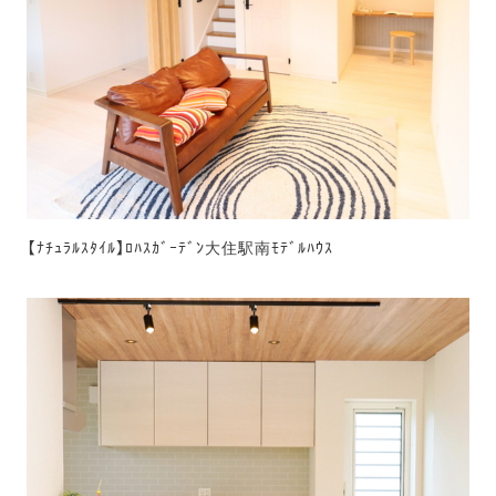
【ﾅﾁｭﾗﾙｽﾀｲﾙ】ﾛﾊｽｶﾞｰﾃﾞﾝ大住駅南ﾓﾃﾞﾙﾊｳｽ