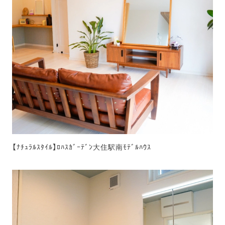
【ﾅﾁｭﾗﾙｽﾀｲﾙ】ﾛﾊｽｶﾞｰﾃﾞﾝ大住駅南ﾓﾃﾞﾙﾊｳｽ