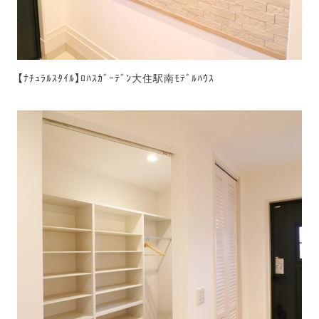
【ﾅﾁｭﾗﾙｽﾀｲﾙ】ﾛﾊｽｶﾞｰﾃﾞﾝ大住駅南ﾓﾃﾞﾙﾊｳｽ