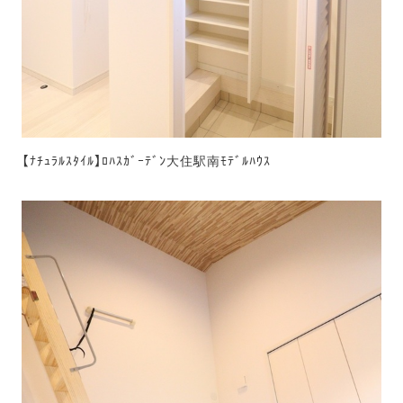
【ﾅﾁｭﾗﾙｽﾀｲﾙ】ﾛﾊｽｶﾞｰﾃﾞﾝ大住駅南ﾓﾃﾞﾙﾊｳｽ