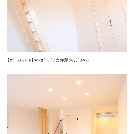
【ﾅﾁｭﾗﾙｽﾀｲﾙ】ﾛﾊｽｶﾞｰﾃﾞﾝ大住駅南ﾓﾃﾞﾙﾊｳｽ