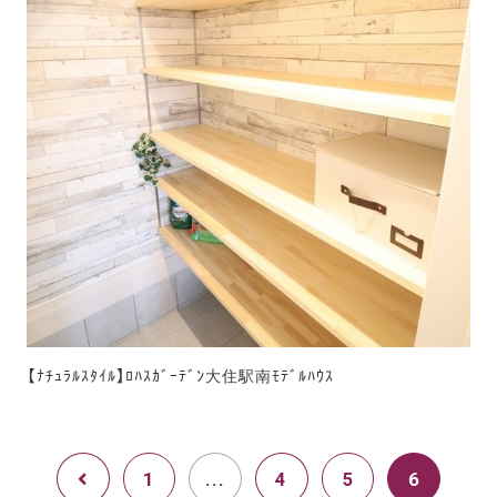
【ﾅﾁｭﾗﾙｽﾀｲﾙ】ﾛﾊｽｶﾞｰﾃﾞﾝ大住駅南ﾓﾃﾞﾙﾊｳｽ
1
...
4
5
6