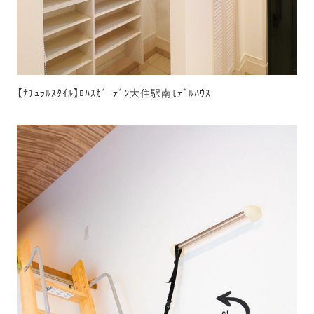
【ﾅﾁｭﾗﾙｽﾀｲﾙ】ﾛﾊｽｶﾞｰﾃﾞﾝ大住駅南ﾓﾃﾞﾙﾊｳｽ