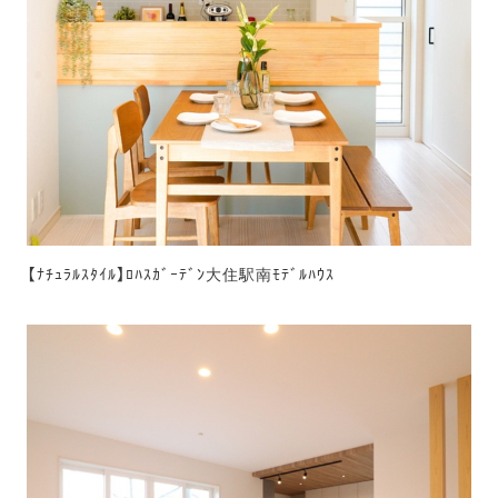
【ﾅﾁｭﾗﾙｽﾀｲﾙ】ﾛﾊｽｶﾞｰﾃﾞﾝ大住駅南ﾓﾃﾞﾙﾊｳｽ