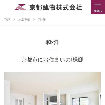
TOP
施工事例
和×洋
和×洋
京都市にお住まいのI様邸