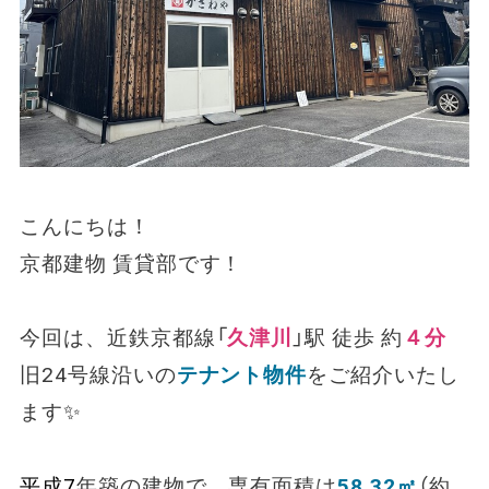
こんにちは！
京都建物 賃貸部です！
今回は、近鉄京都線「
久津川
」駅 徒歩 約
４分
旧24号線沿いの
テナント物件
をご紹介いたし
ます
✨
平成7
年築の建物で、専有面積は
58.32㎡
（約