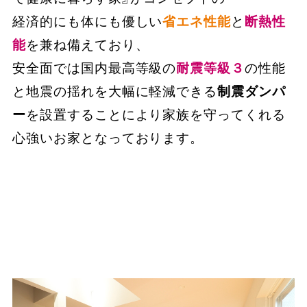
経済的にも体にも優しい
省エネ性能
と
断熱性
能
を兼ね備えており、
安全面では国内最高等級の
耐震等級３
の性能
と地震の揺れを大幅に軽減できる
制震ダンパ
ー
を設置することにより家族を守ってくれる
心強いお家となっております。