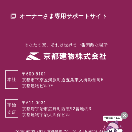
オーナーさま専用
サポートサイト
あなたの家、それは世界で一番素敵な場所
〒600-8101
本社
京都市下京区河原町通五条東入御影堂町5
京都建物ビル7F
〒611-0031
宇治
京都府宇治市広野町西裏92番地の3
支店
京都建物宇治大久保ビル
Copyright© 2012 京都建物 Co.,Ltd. All Rights Reserved.