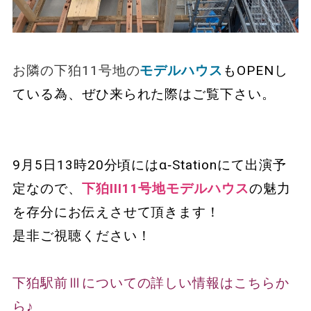
お隣の下狛11号地の
モデルハウス
もOPENし
ている為、ぜひ来られた際はご覧下さい。
9月5日13時20分頃にはα‐Stationにて出演予
定なので、
下狛III11号地モデルハウス
の魅力
を存分にお伝えさせて頂きます！
是非ご視聴ください！
下狛駅前Ⅲについての詳しい情報はこちらか
ら♪