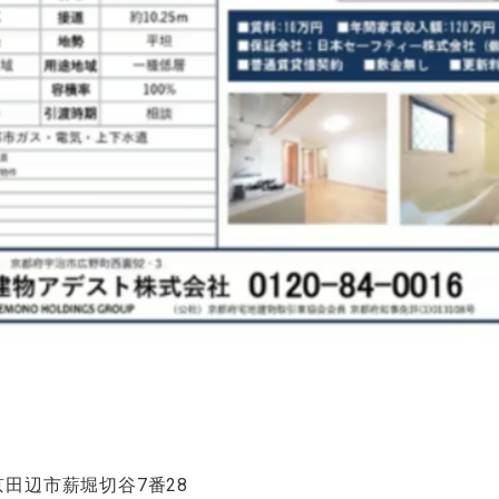
田辺市薪堀切谷7番28