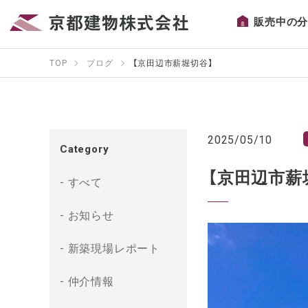
販売中の
TOP
ブログ
【京田辺市薪堀切谷】
2025/05/10
Category
【京田辺市薪
すべて
お知らせ
新築現場レポート
仲介情報