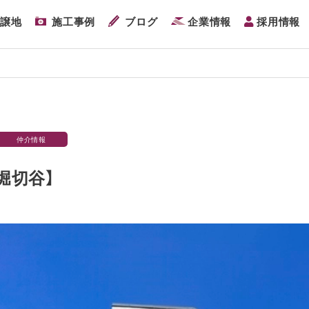
分譲地
施工事例
ブログ
企業情報
採用情報
仲介情報
堀切谷】