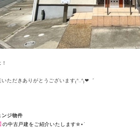
は！
ただきありがとうございます₍ᐢ..ᐢ₎❤︎゛
ェンジ物件
】
の中古戸建をご紹介いたします✮⋆˙