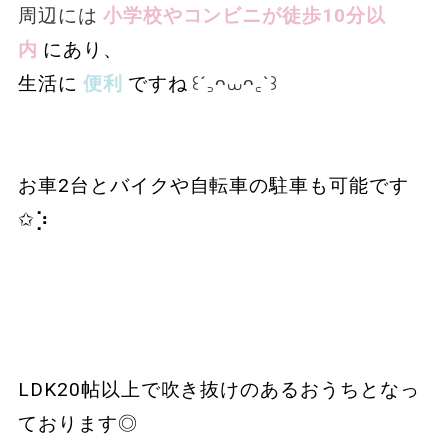
周辺には
小学校やコンビニが徒歩10分以
内
にあり、
生活に
便利
ですね
꒰´꜆ᴖ⩊ᴖ꜀`꒱
お車2台とバイクや自転車の駐車も可能です
✩︎⡱
LDK20帖以上で吹き抜けのあるおうちとなっ
ております
◎