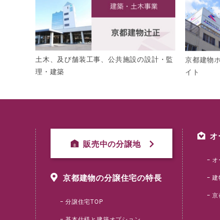
土木、及び舗装工事、公共施設の設計・監
京都建物
理・建築
イト
オ
販売中の分譲地
オ
京都建物の分譲住宅の特長
建
京
分譲住宅TOP
基本仕様と建築オプション