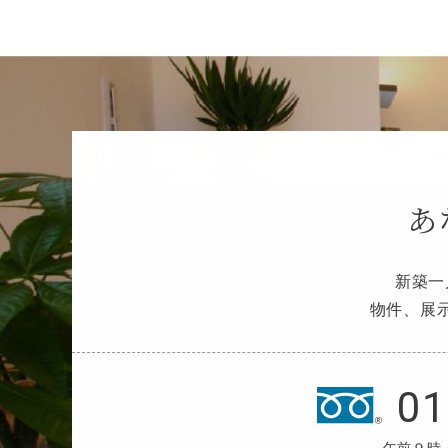
あ
新築一
物件、展
01
午前９時