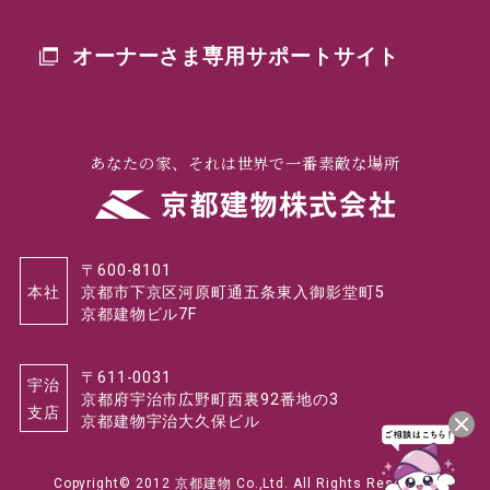
オーナーさま専用
サポートサイト
あなたの家、それは世界で一番素敵な場所
〒600-8101
本社
京都市下京区河原町通五条東入御影堂町5
京都建物ビル7F
〒611-0031
宇治
京都府宇治市広野町西裏92番地の3
支店
京都建物宇治大久保ビル
Copyright© 2012 京都建物 Co.,Ltd. All Rights Reserved.