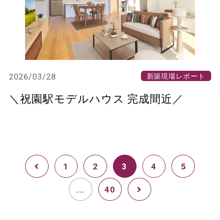
2026/03/28
新築現場レポート
＼祝園駅モデルハウス 完成間近／
1
2
3
4
5
...
40